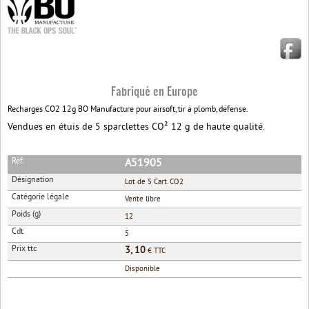
Fabriqué en Europe
Recharges CO2 12g BO Manufacture pour airsoft, tir à plomb, défense.
Vendues en étuis de 5 sparclettes CO² 12 g de haute qualité.
Réf.
A51905
Désignation
Lot de 5 Cart. CO2
Catégorie légale
Vente libre
Poids (g)
12
Cdt
5
Prix ttc
3, 10
€ TTC
Disponible