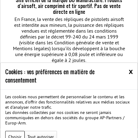
d’airsoft, air comprimé et tir sportif. Pas de vente
directe en ligne
En France, la vente des répliques de pistolets airsoft
est interdite aux mineurs, la puissance des répliques
vendues est réglementée dans les conditions
définies par le décret 99-240 du 24 mars 1999
(visible dans les Condition générale de vente et
Mentions legales) lorsqu’ils développent à la bouche
une énergie supérieure à 0,08 joule et inférieure ou
égale à 2 joules.
Règlement jeu concours Facebook Noël BO MANUFACTURE 2020
Airsoft
x
Cookies : vos préférences en matière de
weapon - Comment choisir sa réplique airsoft quand vous débutez ?
consentement
Meilleure réplique Airsoft : Retrouver les dernières nouveautés d'arme
airsoft BO Manufacture
Pistolet airsoft : 3 conseils pour choisir votre
airsoft gun
Découvrez les modèles nouvelles générations de la replique
GBB
BO Manufacture - Retrouvez notre série limitée airsoft avec des
Les cookies nous permettent de personnaliser le contenu et les
annonces, d'offrir des fonctionnalités relatives aux médias sociaux
modèles uniques
et d'analyser notre trafic.
Nous rejoindre sur Facebook
Société B.O. Manufacture
C.G.V.
Les données collectées par nos cookies ne seront jamais
Mentions legales
Protection des données privées
communiquées en dehors des sociétés du groupe AP-Partners /
BOmanufacture.com est un site proposant des repliques et des accessoires
Europ-Arm.
airsoft
Choisir
Tout autoriser