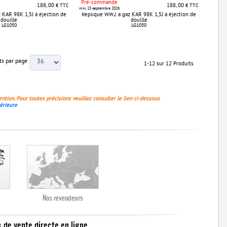
Pré-commande
188, 00
188, 00
€ TTC
€ TTC
min. 15 septembre 2026
 KAR 98K 1,5J à éjection de
Réplique WW2 à gaz KAR 98K 1,5J à éjection de
douille
douille
LG1050
LG1050
ts par page
1-12 sur 12 Produits
ention. Pour toutes précisions veuillez consulter le lien ci-dessous
érieure
Nos revendeurs
s de vente directe en ligne