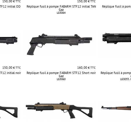
150, 00
150, 00
€ TTC
€ TTC
F12 initial OD
Réplique fusil à pompe FABARM STF12 initial TAN
Réplique fusil à po
Gaz
LG3064
150, 00
160, 00
€ TTC
€ TTC
12 initial noir
Réplique fusil à pompe FABARM STF12 Short noir
Réplique fusil à pom
Gaz
LG3060
LG3055 /