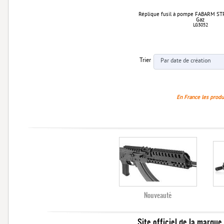
Réplique fusil à pompe FABARM S
Gaz
LG3052
Trier
En France les produi
Nouveauté
Site officiel de la marque