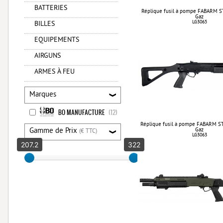
BATTERIES
Réplique fusil à pompe FABARM ST
Gaz
LG3065
BILLES
EQUIPEMENTS
AIRGUNS
ARMES À FEU
Marques
BO MANUFACTURE
(12)
Réplique fusil à pompe FABARM STF
Gamme de Prix
Gaz
(€ TTC)
LG3063
207.2
322