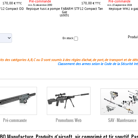
Pré-commande
Pré-commande
170, 00
170, 00
€ TTC
€ TTC
min. 31 décembre 2050
min. 15 septembre 2026
TF12 Compact OD
Réplique fusil à pompe FABARM STF12 Compact Tan
Réplique WW2 à gaz
Gaz
LG3051
Produi
En stock
ts des catégories A, B, C ou D sont soumis à des règles d'achat, de port, de transport et de dét
Classement des armes selon le Code de la Sécurité Int
Pré-commande
Promotions Web
SAV - Maintenance
 BO Manufacture. Produits d’airsoft, air comprimé et tir sportif. Pa