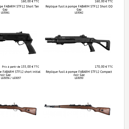
160, 00
160, 00
€ TTC
€ TTC
mpe FABARM STF12 Short Tan
Réplique fusil à pompe FABARM STF12 Short OD
Gaz
Gaz
LG3061
LG3062
155, 00
170, 00
Prix à partir de
€ TTC
€ TTC
pe FABARM STF12 short initial
Réplique fusil à pompe FABARM STF12 Compact
noir Gaz
noir Gaz
 LG3056 / LG3057
LG3050