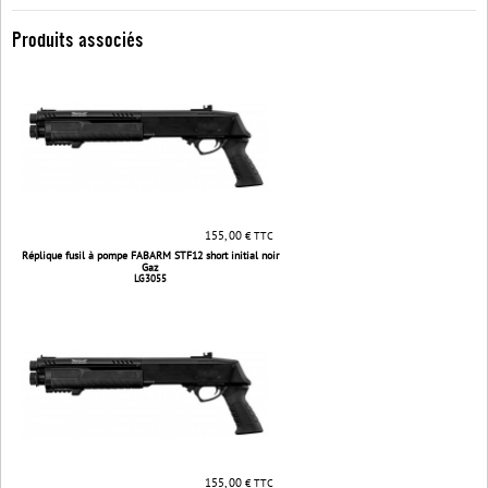
Produits associés
155, 00
€ TTC
Réplique fusil à pompe FABARM STF12 short initial noir
Gaz
LG3055
155, 00
€ TTC