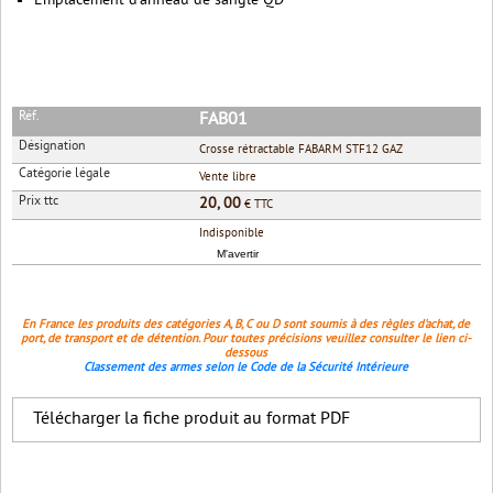
Emplacement d'anneau de sangle QD
Réf.
FAB01
Désignation
Crosse rétractable FABARM STF12 GAZ
Catégorie légale
Vente libre
Prix ttc
20, 00
€ TTC
Indisponible
M'avertir
En France les produits des catégories A, B, C ou D sont soumis à des règles d'achat, de
port, de transport et de détention. Pour toutes précisions veuillez consulter le lien ci-
dessous
Classement des armes selon le Code de la Sécurité Intérieure
Télécharger la fiche produit au format PDF