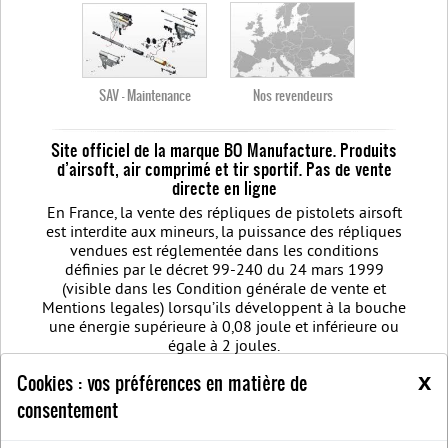
SAV - Maintenance
Nos revendeurs
Site officiel de la marque BO Manufacture. Produits
d’airsoft, air comprimé et tir sportif. Pas de vente
directe en ligne
En France, la vente des répliques de pistolets airsoft
est interdite aux mineurs, la puissance des répliques
vendues est réglementée dans les conditions
définies par le décret 99-240 du 24 mars 1999
(visible dans les Condition générale de vente et
Mentions legales) lorsqu’ils développent à la bouche
une énergie supérieure à 0,08 joule et inférieure ou
égale à 2 joules.
Règlement jeu concours Facebook Noël BO MANUFACTURE 2020
Airsoft
x
Cookies : vos préférences en matière de
weapon - Comment choisir sa réplique airsoft quand vous débutez ?
consentement
Meilleure réplique Airsoft : Retrouver les dernières nouveautés d'arme
airsoft BO Manufacture
Pistolet airsoft : 3 conseils pour choisir votre
airsoft gun
Découvrez les modèles nouvelles générations de la replique