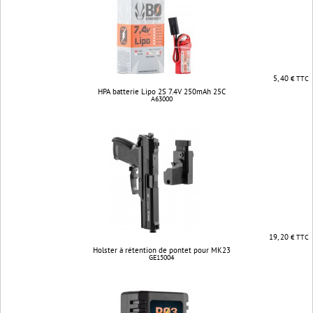
5, 40
€ TTC
HPA batterie Lipo 2S 7.4V 250mAh 25C
A63000
19, 20
€ TTC
Holster à rétention de pontet pour MK23
GE15004