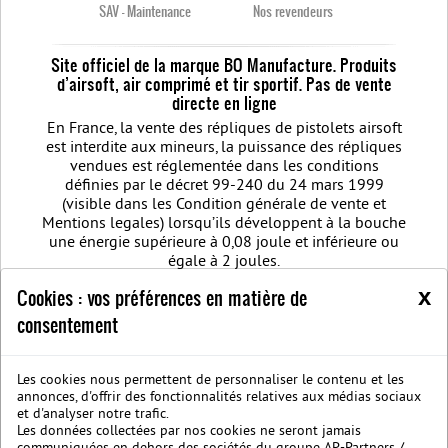
SAV - Maintenance
Nos revendeurs
Site officiel de la marque BO Manufacture. Produits
d’airsoft, air comprimé et tir sportif. Pas de vente
directe en ligne
En France, la vente des répliques de pistolets airsoft
est interdite aux mineurs, la puissance des répliques
vendues est réglementée dans les conditions
définies par le décret 99-240 du 24 mars 1999
(visible dans les Condition générale de vente et
Mentions legales) lorsqu’ils développent à la bouche
une énergie supérieure à 0,08 joule et inférieure ou
égale à 2 joules.
Règlement jeu concours Facebook Noël BO MANUFACTURE 2020
Airsoft
x
Cookies : vos préférences en matière de
weapon - Comment choisir sa réplique airsoft quand vous débutez ?
consentement
Meilleure réplique Airsoft : Retrouver les dernières nouveautés d'arme
airsoft BO Manufacture
Pistolet airsoft : 3 conseils pour choisir votre
airsoft gun
Découvrez les modèles nouvelles générations de la replique
GBB
BO Manufacture - Retrouvez notre série limitée airsoft avec des
Les cookies nous permettent de personnaliser le contenu et les
annonces, d'offrir des fonctionnalités relatives aux médias sociaux
modèles uniques
et d'analyser notre trafic.
Nous rejoindre sur Facebook
Société B.O. Manufacture
C.G.V.
Les données collectées par nos cookies ne seront jamais
Mentions legales
Protection des données privées