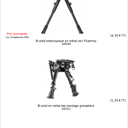
Pré-commande
16, 50
€ TTC
min. 15 septembre 2026
Bi-pied télescopique en métal noir Picatinny
A69169
21, 50
€ TTC
Bi-pied en métal bas montage grenadière
A61511