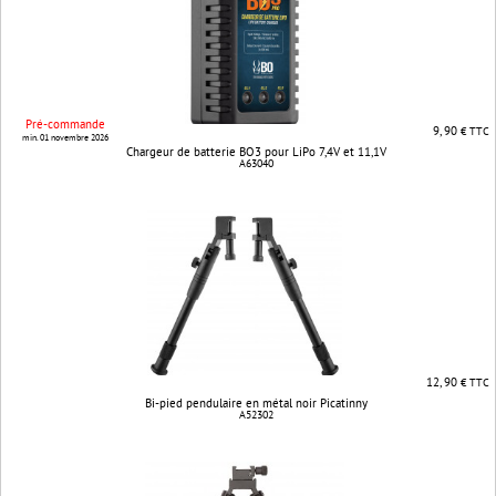
Pré-commande
9, 90
€ TTC
min. 01 novembre 2026
Chargeur de batterie BO3 pour LiPo 7,4V et 11,1V
A63040
12, 90
€ TTC
Bi-pied pendulaire en métal noir Picatinny
A52302