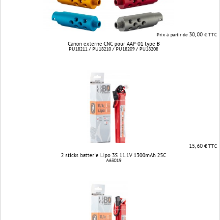
30, 00
Prix à partir de
€ TTC
Canon externe CNC pour AAP-01 type B
PU18211 / PU18210 / PU18209 / PU18208
15, 60
€ TTC
2 sticks batterie Lipo 3S 11.1V 1300mAh 25C
A63019