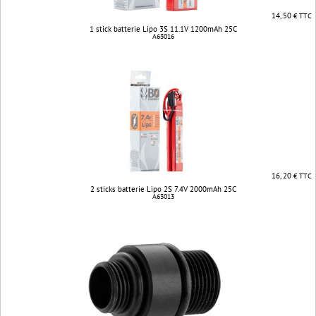
14, 50
€ TTC
1 stick batterie Lipo 3S 11.1V 1200mAh 25C
A63016
16, 20
€ TTC
2 sticks batterie Lipo 2S 7.4V 2000mAh 25C
A63013