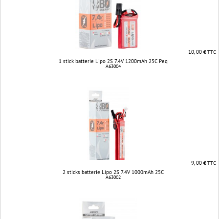
10, 00
€ TTC
1 stick batterie Lipo 2S 7.4V 1200mAh 25C Peq
A63004
9, 00
€ TTC
2 sticks batterie Lipo 2S 7.4V 1000mAh 25C
A63002