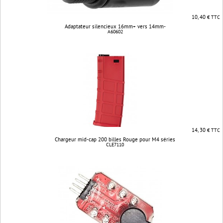
10, 40
€ TTC
Adaptateur silencieux 16mm+ vers 14mm-
A60602
14, 30
€ TTC
Chargeur mid-cap 200 billes Rouge pour M4 séries
CLE7110