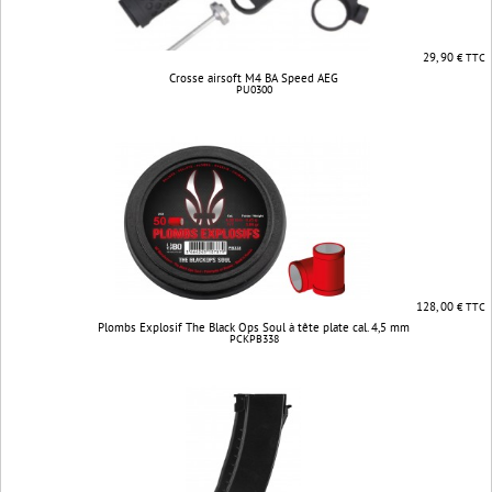
29, 90
€ TTC
Crosse airsoft M4 BA Speed AEG
PU0300
128, 00
€ TTC
Plombs Explosif The Black Ops Soul à tête plate cal. 4,5 mm
PCKPB338