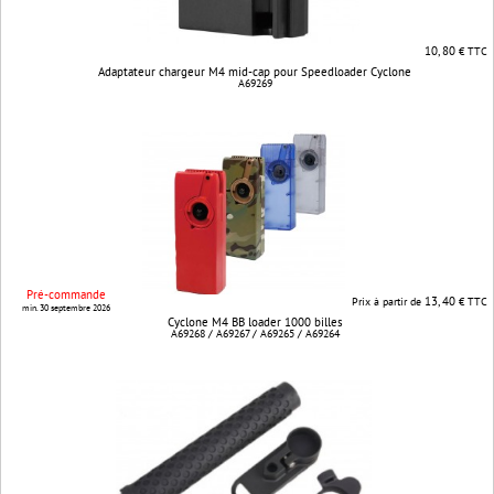
10, 80
€ TTC
Adaptateur chargeur M4 mid-cap pour Speedloader Cyclone
A69269
Pré-commande
13, 40
Prix à partir de
€ TTC
min. 30 septembre 2026
Cyclone M4 BB loader 1000 billes
A69268 / A69267 / A69265 / A69264