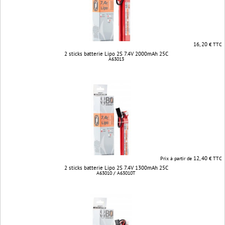
16, 20
€ TTC
2 sticks batterie Lipo 2S 7.4V 2000mAh 25C
A63013
12, 40
Prix à partir de
€ TTC
2 sticks batterie Lipo 2S 7.4V 1300mAh 25C
A63010 / A63010T