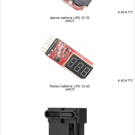
4, 60
€ TTC
Alarme batterie LIPO 2S-3S
A69271
4, 60
€ TTC
Testeur batterie LIPO 1S-6S
A69270