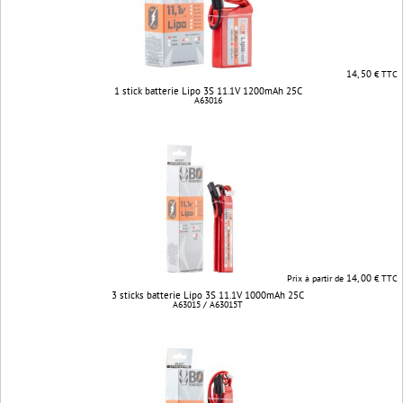
14, 50
€ TTC
1 stick batterie Lipo 3S 11.1V 1200mAh 25C
A63016
14, 00
Prix à partir de
€ TTC
3 sticks batterie Lipo 3S 11.1V 1000mAh 25C
A63015 / A63015T