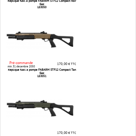
Réplique fusil à pompe FABARM STF12 Compact noir
Gaz
LG3050
Pré-commande
170, 00
€ TTC
min. 31 décembre 2050
Réplique fusil à pompe FABARM STF12 Compact Tan
Gaz
LG3051
170, 00
€ TTC