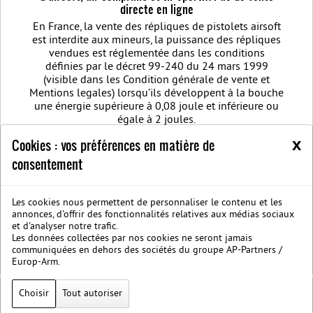
directe en ligne
En France, la vente des répliques de pistolets airsoft
est interdite aux mineurs, la puissance des répliques
vendues est réglementée dans les conditions
définies par le décret 99-240 du 24 mars 1999
(visible dans les Condition générale de vente et
Mentions legales) lorsqu’ils développent à la bouche
une énergie supérieure à 0,08 joule et inférieure ou
égale à 2 joules.
Règlement jeu concours Facebook Noël BO MANUFACTURE 2020
Airsoft
x
Cookies : vos préférences en matière de
weapon - Comment choisir sa réplique airsoft quand vous débutez ?
consentement
Meilleure réplique Airsoft : Retrouver les dernières nouveautés d'arme
airsoft BO Manufacture
Pistolet airsoft : 3 conseils pour choisir votre
airsoft gun
Découvrez les modèles nouvelles générations de la replique
GBB
BO Manufacture - Retrouvez notre série limitée airsoft avec des
Les cookies nous permettent de personnaliser le contenu et les
annonces, d'offrir des fonctionnalités relatives aux médias sociaux
modèles uniques
et d'analyser notre trafic.
Nous rejoindre sur Facebook
Société B.O. Manufacture
C.G.V.
Les données collectées par nos cookies ne seront jamais
Mentions legales
Protection des données privées
communiquées en dehors des sociétés du groupe AP-Partners /
BOmanufacture.com est un site proposant des repliques et des accessoires
Europ-Arm.
airsoft
Choisir
Tout autoriser